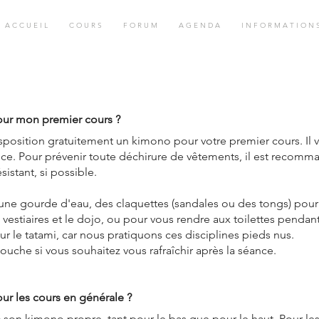
A C C U E I L
C O U R S
F O R U M
A G E N D A
I N F O R M A T I O N 
our mon premier cours ?
position gratuitement un kimono pour votre premier cours. Il 
ce. Pour prévenir toute déchirure de vêtements, il est recomm
sistant, si possible.
une gourde d'eau, des claquettes (sandales ou des tongs) pou
estiaires et le dojo, ou pour vous rendre aux toilettes pendant
r le tatami, car nous pratiquons ces disciplines pieds nus.
uche si vous souhaitez vous rafraîchir après la séance.
ur les cours en générale ?
c son kimono propre, tant pour le bas que pour le haut. Pour les