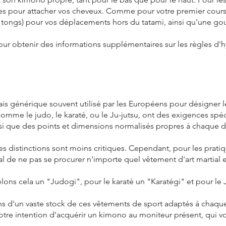
es pour attacher vos cheveux. Comme pour votre premier cours, 
 tongs) pour vos déplacements hors du tatami, ainsi qu'une go
our obtenir des informations supplémentaires sur les règles d
s générique souvent utilisé par les Européens pour désigner le
s comme le judo, le karaté, ou le Ju-jutsu, ont des exigences sp
insi que des points et dimensions normalisés propres à chaque di
es distinctions sont moins critiques. Cependant, pour les pratiq
cial de ne pas se procurer n'importe quel vêtement d'art martial e
ons cela un "Judogi", pour le karaté un "Karatégi" et pour le J
s d'un vaste stock de ces vêtements de sport adaptés à chaque 
 votre intention d'acquérir un kimono au moniteur présent, qui vou