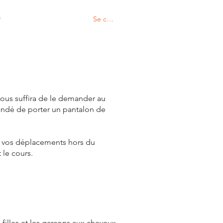
S
Se connecter
vous suffira de le demander au
andé de porter un pantalon de
r vos déplacements hors du
 le cours.
 filles et les garçons aux cheveux