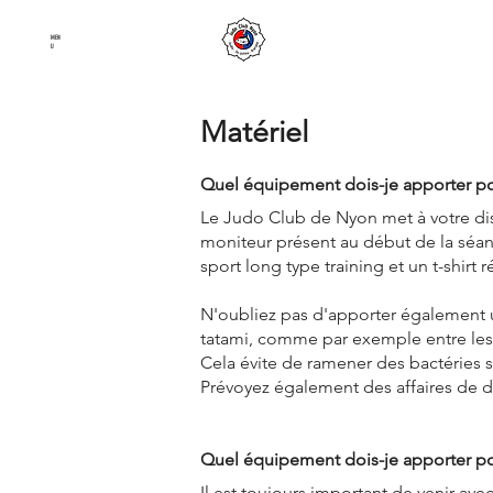
Judo Club Nyon
MEN
Judo
–
Ju-Jutsu
–
Karaté
U
Matériel
Quel équipement dois-je apporter p
Le Judo Club de Nyon met à votre dis
moniteur présent au début de la séan
sport long type training et un t-shirt ré
N'oubliez pas d'apporter également 
tatami, comme par exemple entre les v
Cela évite de ramener des bactéries su
Prévoyez également des affaires de do
Quel équipement dois-je apporter po
Il est toujours important de venir ave