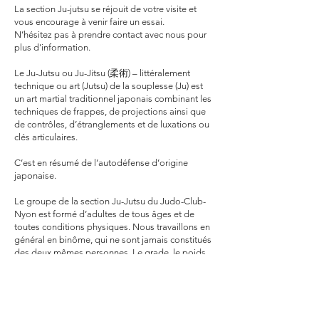
La section Ju-jutsu se réjouit de votre visite et
vous encourage à venir faire un essai.
N’hésitez pas à prendre
contact
avec nous pour
plus d’information.
Le Ju-Jutsu ou Ju-Jitsu (柔術) – littéralement
technique ou art (Jutsu) de la souplesse (Ju) est
un art martial traditionnel japonais combinant les
techniques de frappes, de projections ainsi que
de contrôles, d’étranglements et de luxations ou
clés articulaires.
C’est en résumé de l’autodéfense d’origine
japonaise.
Le groupe de la section Ju-Jutsu du Judo-Club-
Nyon est formé d’adultes de tous âges et de
toutes conditions physiques. Nous travaillons en
général en binôme, qui ne sont jamais constitués
des deux mêmes personnes. Le grade, le poids,
la taille, la compétence ou l’inexpérience des
participants ne sont pas des obstacles pour
pratiquer ensemble.
Bien que sport individuel, le Ju-Jutsu ne peut se