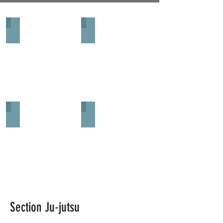
Horaires Ju-jutsu
Moniteurs
Horaires
Moniteurs
Ju-
jutsu
Inscription
Photos Ju-jutsu
Inscription
Photos
Ju-
jutsu
Section Ju-jutsu