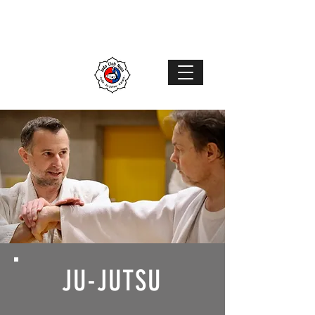
Judo Club Nyon
Judo
–
Ju-Jutsu
–
Karaté
MENU
JU-JUTSU