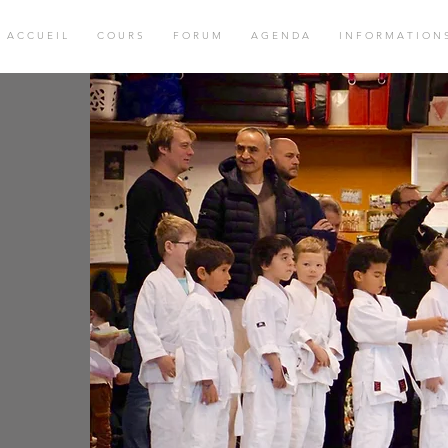
A C C U E I L
C O U R S
F O R U M
A G E N D A
I N F O R M A T I O N 