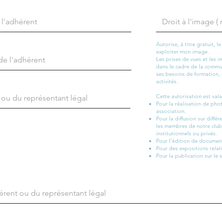
Autorise, à titre gratuit, 
exploiter mon image.
Les prises de vues et les i
dans le cadre de la commu
ses besoins de formation,
activités.
Cette autorisation est vala
Pour la réalisation de pho
association.
Pour la diffusion sur diffé
les membres de notre club, 
institutionnels ou privés.
Pour l’édition de document
Pour des expositions relati
Pour la publication sur le s