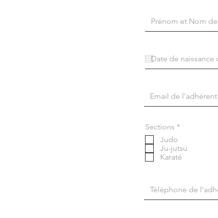
O
Sections
*
b
Judo
l
Ju-jutsu
i
Karaté
g
a
t
o
i
r
e