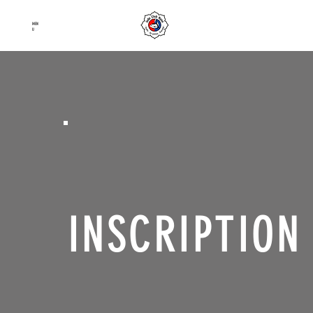
Judo Club Nyon
MEN
Judo
–
Ju-Jutsu
–
Karaté
U
INSCRIPTION