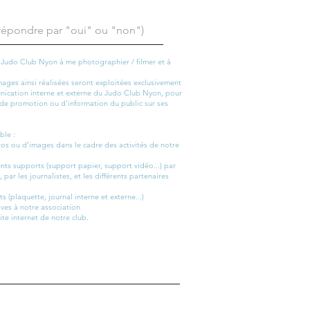
le Judo Club Nyon à me photographier / filmer et à
mages ainsi réalisées seront exploitées exclusivement
nication interne et externe du Judo Club Nyon, pour
 de promotion ou d'information du public sur ses
ble :
tos ou d’images dans le cadre des activités de notre
rents supports (support papier, support vidéo...) par
par les journalistes, et les différents partenaires
s (plaquette, journal interne et externe...)
ves à notre association
ite internet de notre club.