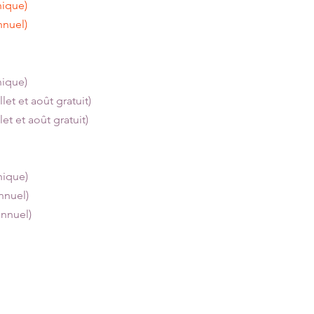
ue)
uel)
que)
 et août gratuit)
 août gratuit)
que)
uel)
nnuel)