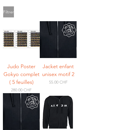
Filtrer
Judo Poster
Jacket enfant
Gokyo complet
unisex motif 2
( 5 feuilles)
Prix
55.00 CHF
Prix
280.00 CHF