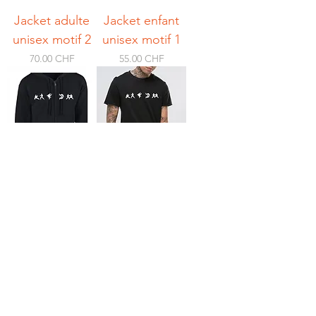
Jacket adulte
Jacket enfant
unisex motif 2
unisex motif 1
Prix
Prix
70.00 CHF
55.00 CHF
Jacket adulte
T-shirt Enfant
unisex motif 1
Prix
25.00 CHF
Prix
70.00 CHF