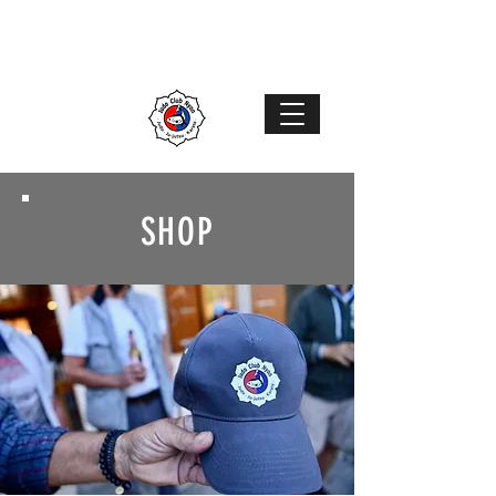
Judo Club Nyon
Judo
–
Ju-Jutsu
–
Karaté
MENU
SHOP