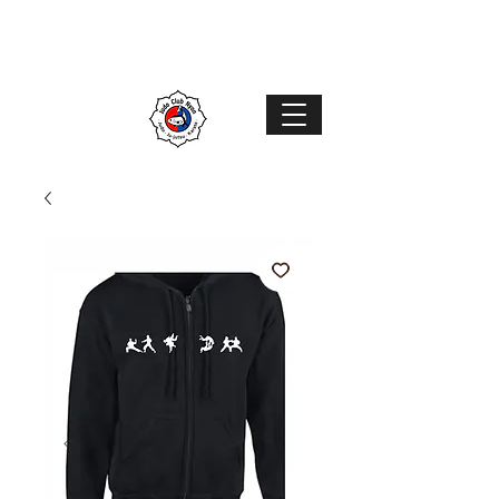
Judo Club Nyon
Judo
–
Ju-Jutsu
–
Karaté
MENU