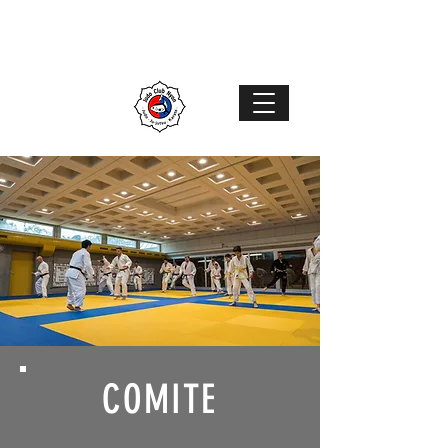
Judo Club Nyon
Judo
–
Ju-Jutsu
–
Karaté
MENU
COMITE