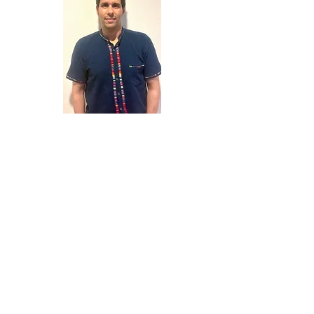
Myriam Guinet
Membre adjointe
- Responsable stock et
ventes vêtements club